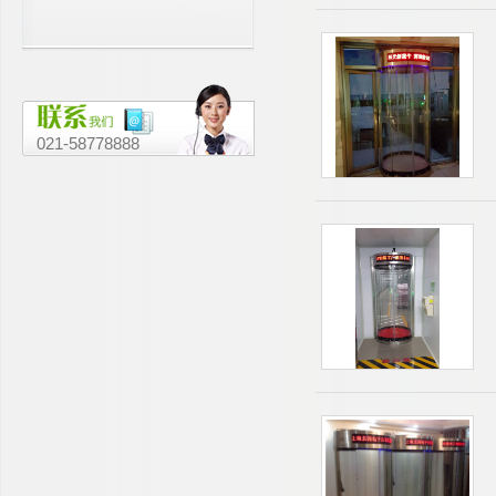
安全场所的出入口门禁首选
021-58778888