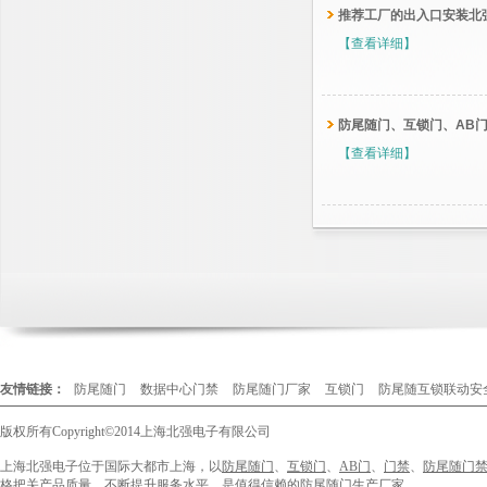
推荐工厂的出入口安装北
【查看详细】
防尾随门、互锁门、AB
【查看详细】
友情链接：
防尾随门
数据中心门禁
防尾随门厂家
互锁门
防尾随互锁联动安
版权所有
Copyright©2014
上海北强电子有限公司
上海北强电子位于国际大都市上海，以
防尾随门
、
互锁门
、
AB门
、
门禁
、
防尾随门
格把关产品质量，不断提升服务水平，是值得信赖的防尾随门生产厂家。