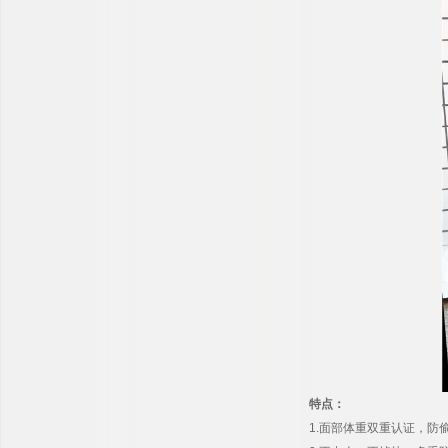
特点：
1.面部体重双重认证，防偷