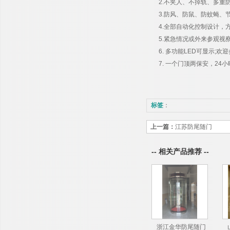
2.不夹人、不掉轨、多重防
3.防风、防鼠、防蚊蝇、节
4.全部自动化控制设计，方
5.紧急情况或外来参观视察
6. 多功能LED可显示;欢
7. 一个门顶两保安，24
标签
：
上一篇：
江苏防尾随门
-- 相关产品推荐 --
浙江金华防尾随门