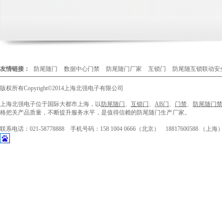
友情链接：
防尾随门
数据中心门禁
防尾随门厂家
互锁门
防尾随互锁联动安
版权所有
Copyright©2014
上海北强电子有限公司
上海北强电子位于国际大都市上海，以
防尾随门
、
互锁门
、
AB门
、
门禁
、
防尾随门
格把关产品质量，不断提升服务水平，是值得信赖的防尾随门生产厂家。
联系电话：021-58778888 手机号码：158 1004 0666（北京） 188176005