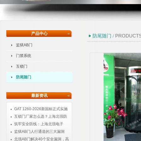
产品中心
PRODUCTS
防尾随门 /
监狱AB门
门禁系统
互锁门
防尾随门
最新资讯
GAT 1260-2026新国标正式实施
——防尾随已成“标配”——上海北强
互锁门厂家怎么选？上海北强防
防尾随门一站式合规解决方案
尾随互锁门，真正实现“一次一人”
筑牢安全防线：上海北强电子
以“智”取胜，重新定义防尾随门新标
监狱AB门人行通道的三大漏洞
准
北强AB门解决40个安全漏洞，高