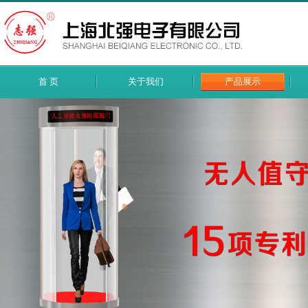
首 页
关于我们
产品展示