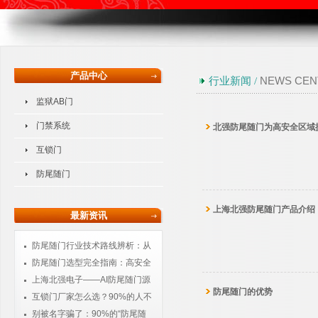
产品中心
NEWS CEN
行业新闻 /
监狱AB门
门禁系统
北强防尾随门为高安全区域
互锁门
防尾随门
上海北强防尾随门产品介绍
最新资讯
防尾随门行业技术路线辨析：从
物理隔离到智能感知的进化
防尾随门选型完全指南：高安全
场所采购必读
上海北强电子——AI防尾随门源
防尾随门的优势
头厂家，核心技术自主可控
互锁门厂家怎么选？90%的人不
知道：普通互锁门根本防不住尾随
别被名字骗了：90%的“防尾随