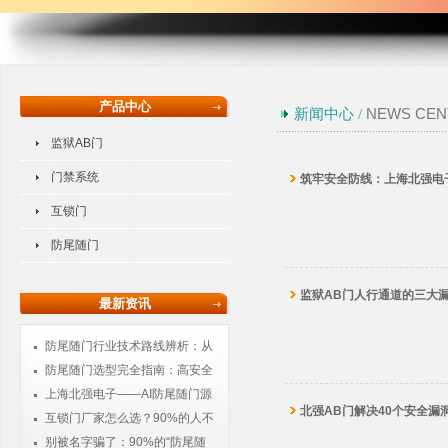
产品中心
NEWS CEN
新闻中心 /
监狱AB门
门禁系统
筑牢安全防线：上海北强电
互锁门
防尾随门
监狱AB门人行通道的三大
最新资讯
防尾随门行业技术路线辨析：从
物理隔离到智能感知的进化
防尾随门选型完全指南：高安全
场所采购必读
上海北强电子——AI防尾随门源
北强AB门解决40个安全
头厂家，核心技术自主可控
互锁门厂家怎么选？90%的人不
知道：普通互锁门根本防不住尾随
别被名字骗了：90%的“防尾随