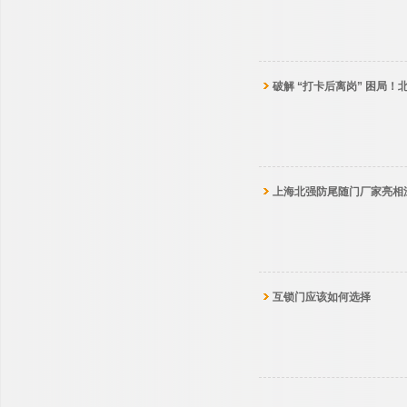
破解 “打卡后离岗” 困局！
上海北强防尾随门厂家亮相
新趋势
互锁门应该如何选择