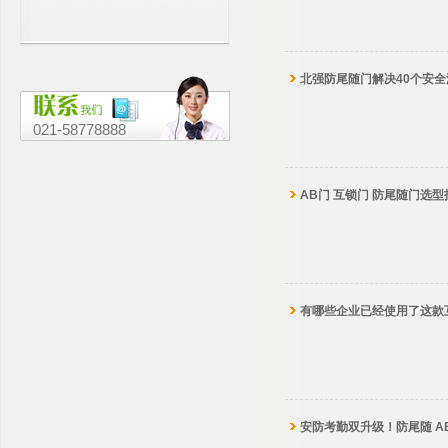
门”根本不防尾随——一文说清行业
真相
北强防尾随门解决40个安
021-58778888
AB门 互锁门 防尾随门选
有哪些企业已经使用了这款
安防考勤双升级！防尾随 A