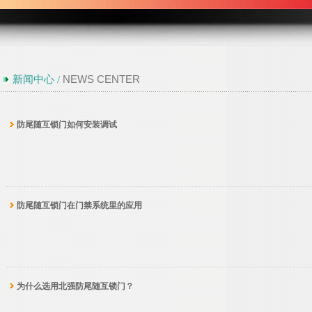
NEWS CENTER
新闻中心 /
防尾随互锁门如何安装调试
防尾随互锁门在门禁系统里的应用
为什么选用北强防尾随互锁门？