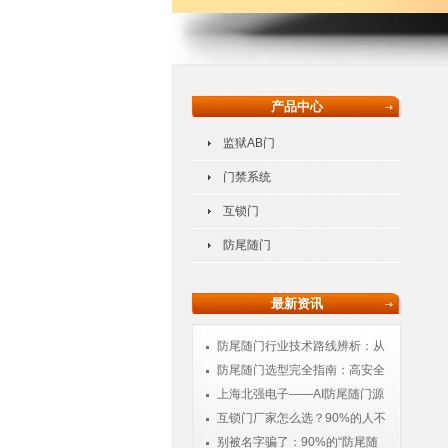
产品中心
监狱AB门
门禁系统
互锁门
防尾随门
最新资讯
防尾随门行业技术路线辨析：从
物理隔离到智能感知的进化
防尾随门选型完全指南：高安全
场所采购必读
上海北强电子——AI防尾随门源
头厂家，核心技术自主可控
互锁门厂家怎么选？90%的人不
知道：普通互锁门根本防不住尾随
别被名字骗了：90%的“防尾随