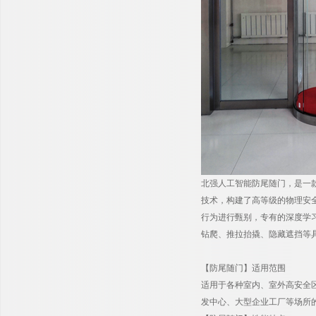
北强人工智能防尾随门，是一
技术，构建了高等级的物理安
行为进行甄别，专有的深度学
钻爬、推拉抬撬、隐藏遮挡等具
【防尾随门】适用范围
适用于各种室内、室外高安全
发中心、大型企业工厂等场所