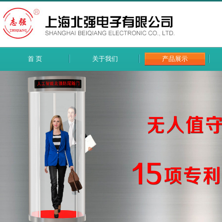
首 页
关于我们
产品展示