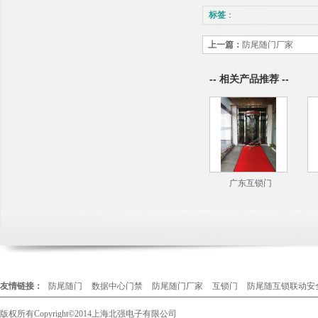
标签
：
上一篇：
防尾随门厂家
-- 相关产品推荐 --
广东互锁门
友情链接：
防尾随门
数据中心门禁
防尾随门厂家
互锁门
防尾随互锁联动安
版权所有
Copyright©2014
上海北强电子有限公司