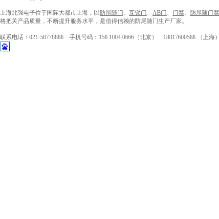
上海北强电子位于国际大都市上海，以
防尾随门
、
互锁门
、
AB门
、
门禁
、
防尾随门
格把关产品质量，不断提升服务水平，是值得信赖的防尾随门生产厂家。
联系电话：021-58778888 手机号码：158 1004 0666（北京） 188176005