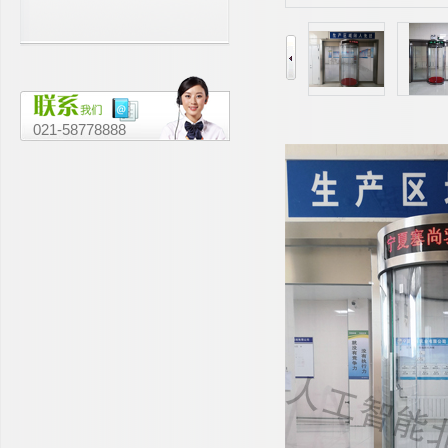
安全场所的出入口门禁首选
021-58778888