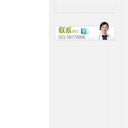
门”根本不防尾随——一文说清行业
真相
021-58778888