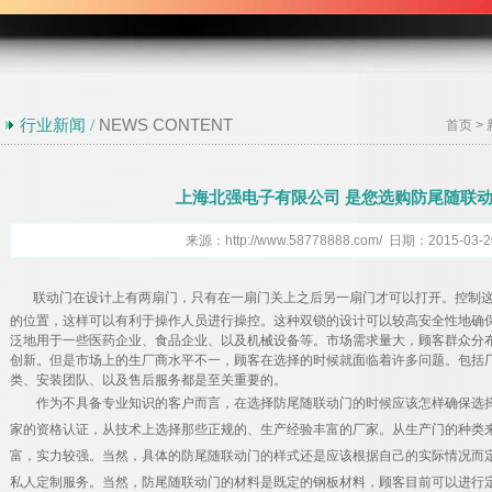
NEWS CONTENT
行业新闻 /
首页
>
上海北强电子有限公司 是您选购防尾随联
来源：http://www.58778888.com/ 日期：2015-0
联动门在设计上有两扇门，只有在一扇门关上之后另一扇门才可以打开。控制
的位置，这样可以有利于操作人员进行操控。这种双锁的设计可以较高安全性地确
泛地用于一些医药企业、食品企业、以及机械设备等。市场需求量大，顾客群众分
创新。但是市场上的生厂商水平不一，顾客在选择的时候就面临着许多问题。包括
类、安装团队、以及售后服务都是至关重要的。
作为不具备专业知识的客户而言，在选择防尾随联动门的时候应该怎样确保选择
家的资格认证，从技术上选择那些正规的、生产经验丰富的厂家。从生产门的种类
富，实力较强。当然，具体的防尾随联动门的样式还是应该根据自己的实际情况而
私人定制服务。当然，防尾随联动门的材料是既定的钢板材料，顾客目前可以进行