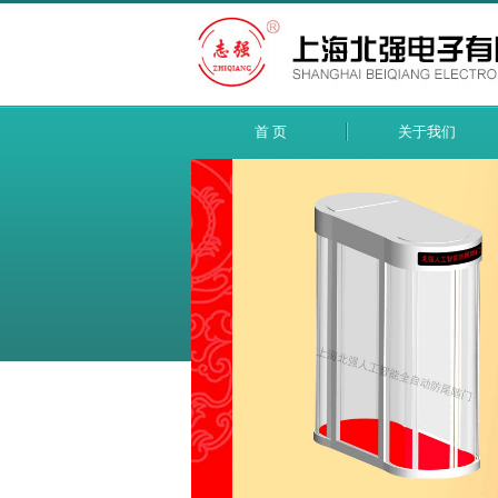
首 页
关于我们