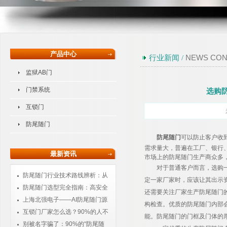
产品中心
NEWS CON
行业新闻 /
监狱AB门
门禁系统
选购
互锁门
防尾随门
防尾随门
可以防止客户收
需求量大，普遍在工厂、银行
最新资讯
市场上的防尾随门生产商众多
对于普通客户而言，选购一款
防尾随门行业技术路线辨析：从
定一家厂家时，应该让其出示
物理隔离到智能感知的进化
防尾随门选型完全指南：高安全
还需要关注厂家生产防尾随门
场所采购必读
上海北强电子——AI防尾随门源
构检查。优质的防尾随门内部
头厂家，核心技术自主可控
互锁门厂家怎么选？90%的人不
能。防尾随门的门框及门体的
知道：普通互锁门根本防不住尾随
别被名字骗了：90%的“防尾随