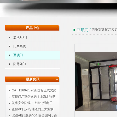
产品中心
PRODUCTS 
互锁门 /
监狱AB门
门禁系统
互锁门
防尾随门
最新资讯
GAT 1260-2026新国标正式实施
——防尾随已成“标配”——上海北强
互锁门厂家怎么选？上海北强防
防尾随门一站式合规解决方案
尾随互锁门，真正实现“一次一人”
筑牢安全防线：上海北强电子
以“智”取胜，重新定义防尾随门新标
监狱AB门人行通道的三大漏洞
准
北强AB门解决40个安全漏洞，高