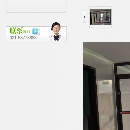
安全场所的出入口门禁首选
021-58778888