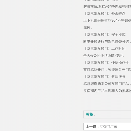
解决前后/遮挡/搂/抱/内藏/
【防尾随互锁门】外观特点
上下机组采用拉丝304不锈钢
腐蚀。
【防尾随互锁门】安全模式
断电开锁通行与断电自锁可选，
【防尾随互锁门】工作时间
全天候24小时无间断使用。
【防尾随互锁门】便捷操作性
支持感应开门，智能语音开门
【防尾随互锁门】售后服务
感谢您选购本公司互锁门产品，
质保期内产品出现非人为损坏
标签
：
上一篇：
互锁门厂家