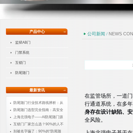
产品中心
NEWS CON
公司新闻 /
监狱AB门
门禁系统
互锁门
防尾随门
最新资讯
在监管场所，一道门
防尾随门行业技术路线辨析：从
行通道系统，在多年
物理隔离到智能感知的进化
防尾随门选型完全指南：高安全
身存在设计缺陷、安
场所采购必读
上海北强电子——AI防尾随门源
全风险。
头厂家，核心技术自主可控
互锁门厂家怎么选？90%的人不
知道：普通互锁门根本防不住尾随
别被名字骗了：90%的“防尾随
上海北强电子基于在