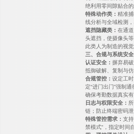
绝利用零间隙贴合的
特殊动作类：
精准捕
线分析与全域检测，
遮挡隐藏类：
在通道
头遮挡，使摄像头等
此类人为制造的视觉
三、合规与系统安全
认证安全：
摒弃易破
抵御破解、复制与仿
合规管控：
设定工时
定“进门出门”强制通
确保考勤数据真实有
日志与权限安全：
所
链；防止终端密码泄
特殊管控需求：
支持
禁模式”，指定时间