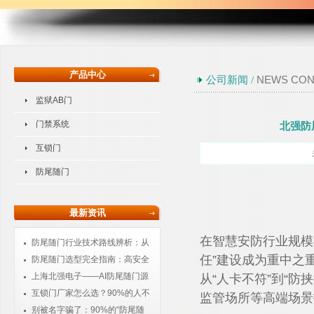
产品中心
NEWS CON
公司新闻 /
监狱AB门
门禁系统
北强防
互锁门
防尾随门
最新资讯
在智慧安防行业规模
防尾随门行业技术路线辨析：从
任”建设成为重中之
物理隔离到智能感知的进化
防尾随门选型完全指南：高安全
场所采购必读
上海北强电子——AI防尾随门源
从“人卡不符”到“防
头厂家，核心技术自主可控
互锁门厂家怎么选？90%的人不
监管场所等高端场景
知道：普通互锁门根本防不住尾随
别被名字骗了：90%的“防尾随